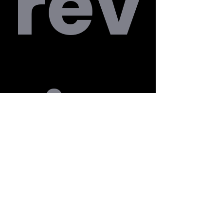
rev
ie