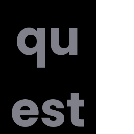
qu
est