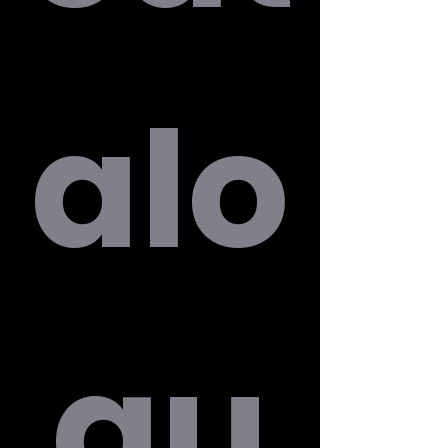
alo
gu