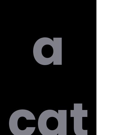
 a 
cat